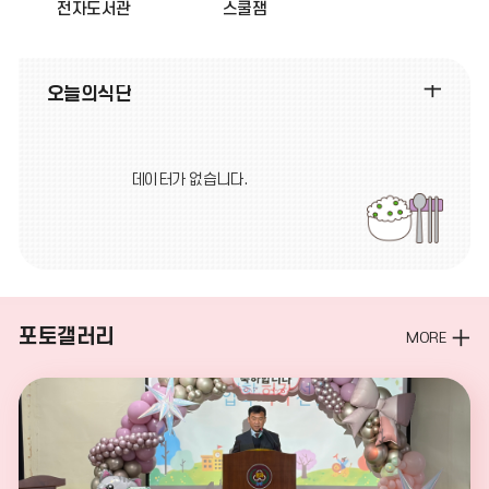
전자도서관
스쿨잼
오
오늘의식단
늘
의
식
데이터가 없습니다.
단
더
보
기
포토갤러리
MORE