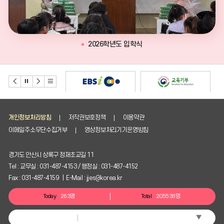
2026학년도 입학식
개인정보처리방침
저작권보호정책
이용약관
이메일주소무단수집거부
영상정보처리기기운영방침
경기도 안산시 상록구 정재초교길 11
Tel : 교무실 : 031-487-4153 / 행정실 : 031-487-4152
Fax : 031-487-4159 | E-Mail : jjes@korea.kr
Today
263명
Total
205538명
▼
Select Language