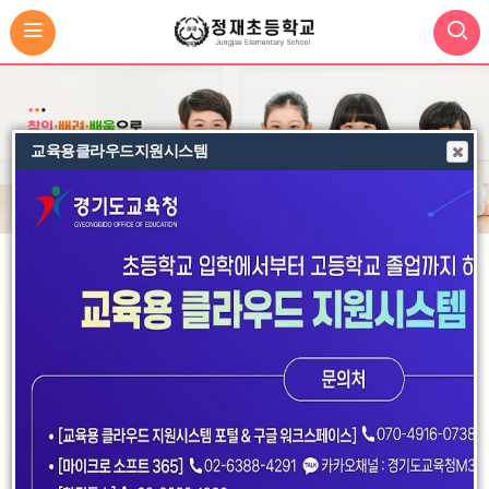
2026 안산 동그리 공유학교 학생 모집(5차)(새창열림)
교육용클라우드지원시스템
비
비
비
주
주
주
얼
얼
얼
공
공지사항
가정통신문
급식소식
MORE
지
이
정
다
사
전
지
음
2026년 POL'S PATCH (7월호) - 여름방학 어떻게 보내야 할까요?
항
2026-07-23
2026 RAS Family 성장 캠프
2026-07-23