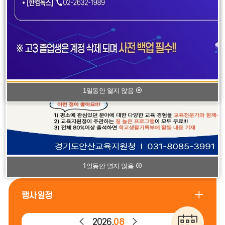
팝
팝
팝업존
팝
1
1
업
업
업
존
존
존
이
다
정
전
음
지
1일동안 열지 않음
1일동안 열지 않음
행
행사일정
사
일
이
다
2026.
08