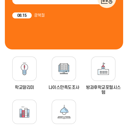
정
더
전
음
보
광복절
08.15
달
달
기
학교알리미
나이스만족도조사
방과후학교포털시스
템